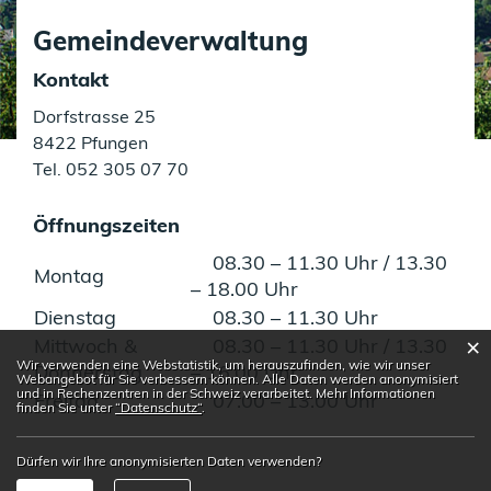
Gemeindeverwaltung
Kontakt
Dorfstrasse 25
8422 Pfungen
Tel.
052 305 07 70
Öffnungszeiten
08.30 – 11.30 Uhr / 13.30
Montag
– 18.00 Uhr
Dienstag
08.30 – 11.30 Uhr
×
Mittwoch &
08.30 – 11.30 Uhr / 13.30
Webstatistik
Wir verwenden eine Webstatistik, um herauszufinden, wie wir unser
Donnerstag
– 16.00 Uhr
Webangebot für Sie verbessern können. Alle Daten werden anonymisiert
und in Rechenzentren in der Schweiz verarbeitet. Mehr Informationen
Freitag
07.00 – 13.00 Uhr
finden Sie unter
“Datenschutz“
.
Dürfen wir Ihre anonymisierten Daten verwenden?