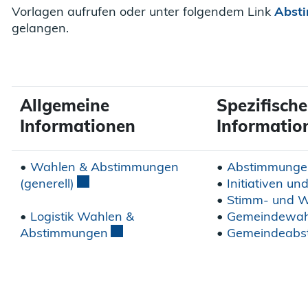
Vorlagen aufrufen oder unter folgendem Link
Abst
gelangen.
Allgemeine
Spezifische
Informationen
Informatio
•
Wahlen & Abstimmungen
•
Abstimmunge
(generell)
Externer Link wird in einem neuen Fenst
•
Initiativen u
•
Stimm- und W
•
Logistik Wahlen &
•
Gemeindewah
Abstimmungen
Externer Link wird in einem neuen 
•
Gemeindeabs