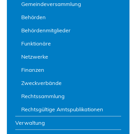
Gemeindeversammlung
nster geöffnet.
Behörden
Behördenmitglieder
Funktionäre
Netzwerke
Finanzen
m neuen Fenster geöffnet.
r geöffnet.
nem neuen Fenster geöffnet.
Zweckverbände
eöffnet.
t.
Rechtssammlung
öffnet.
Rechtsgültige Amtspublikationen
Verwaltung