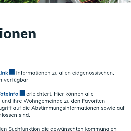
tionen
Link
Externer Link wird in einem neuen Fenster geöff
Informationen zu allen eidgenössischen,
 verfügbar.
oteInfo
Externer Link wird in einem neuen Fenster g
erleichtert. Hier können alle
on und ihre Wohngemeinde zu den Favoriten
ugriff auf die Abstimmungsinformationen sowie auf
lossen sind.
nden Suchfunktion die gewünschten kommunalen