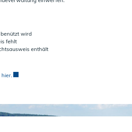
indeverwaltung einwerfen.
 benützt wird
s fehlt
chtsausweis enthält
e
hier.
Externer Link wird in einem neuen Fenster geöff